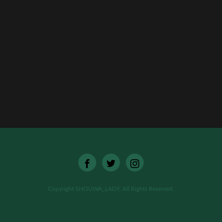
[%list_end%]
[%article%]
[%category%]
[%tags%]
ページトップへ
Copyright SHOUWA_LADY. All Rights Reserved.