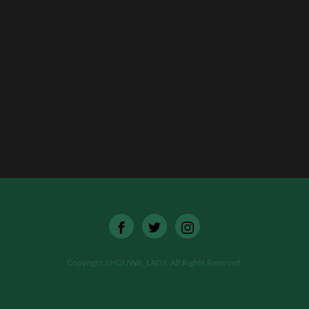
[%list_end%]
[%article%]
[%category%]
[%tags%]
ページトップへ
Copyright SHOUWA_LADY. All Rights Reserved.