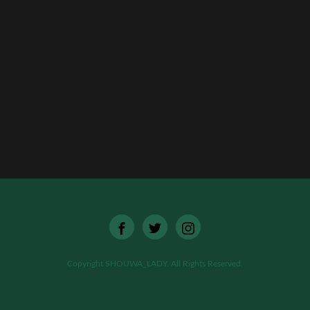
[%list_end%]
[%article%]
[%category%]
[%tags%]
ページトップへ
Copyright SHOUWA_LADY. All Rights Reserved.