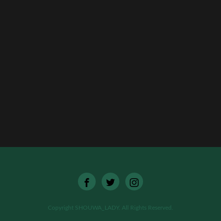
[%list_end%]
[%article%]
[%category%]
[%tags%]
ページトップへ
Copyright SHOUWA_LADY. All Rights Reserved.